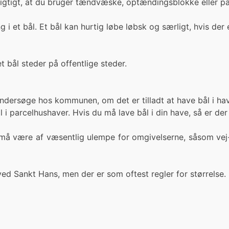
vigtigt, at du bruger tændvæske, optændingsblokke eller pa
 i et bål. Et bål kan hurtig løbe løbsk og særligt, hvis der 
 bål steder på offentlige steder.
 undersøge hos kommunen, om det er tilladt at have bål i ha
 i parcelhushaver. Hvis du må lave bål i din have, så er der
å være af væsentlig ulempe for omgivelserne, såsom vej- o
ed Sankt Hans, men der er som oftest regler for størrelse.