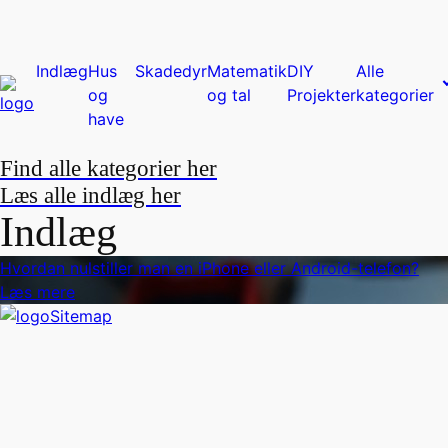
Indlæg
Hus
Skadedyr
Matematik
DIY
Alle
og
og tal
Projekter
kategorier
have
Find alle kategorier her
Læs alle indlæg her
Indlæg
Hvordan nulstiller man en iPhone eller Android-telefon?
Læs mere
Sitemap