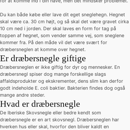
for at komme ind i din have, men det mindsker problemet.
Du kan både købe eller lave dit eget sneglehegn. Hegnet
skal være ca. 30 cm højt, og så skal det være gravet cirka
10 cm ned i jorden. Der skal laves en form for tag på
toppen af hegnet, som vender samme vej, som sneglene
kommer fra. På den måde vil det være svært for
dræbersneglen at komme over hegnet.
Er dræbersnegle giftige
Dræbersneglen er ikke giftig for dyr og mennesker. En
dræbersnegl spiser dog mange forskellige slags
affaldsprodukter og ekskrementer, dens slim kan derfor
godt indeholde E. coli baktier. Bakterien findes dog også
mange andre steder.
Hvad er dræbersnegle
De Iberiske Skovsnegle eller bedre kendt som
dræbersnegle er en art skovsnegl. Dræbersneglen har
hverken hus eller skal, hvorfor den bliver kaldt en