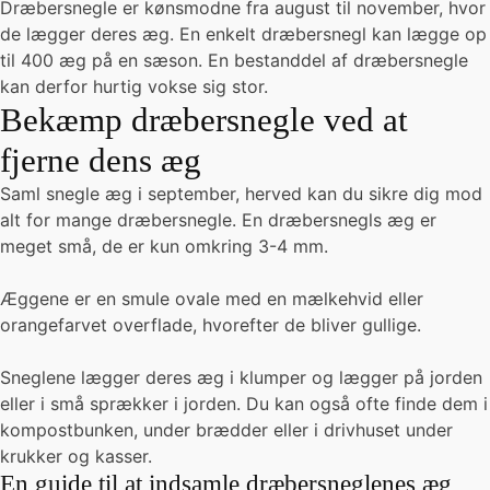
Dræbersnegle er kønsmodne fra august til november, hvor
de lægger deres æg. En enkelt dræbersnegl kan lægge op
til 400 æg på en sæson. En bestanddel af dræbersnegle
kan derfor hurtig vokse sig stor.
Bekæmp dræbersnegle ved at
fjerne dens æg
Saml snegle æg i september, herved kan du sikre dig mod
alt for mange dræbersnegle. En dræbersnegls æg er
meget små, de er kun omkring 3-4 mm.
Æggene er en smule ovale med en mælkehvid eller
orangefarvet overflade, hvorefter de bliver gullige.
Sneglene lægger deres æg i klumper og lægger på jorden
eller i små sprækker i jorden. Du kan også ofte finde dem i
kompostbunken, under brædder eller i drivhuset under
krukker og kasser.
En guide til at indsamle dræbersneglenes æg